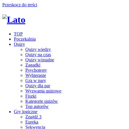
Przeskocz do treści
TOP
Poczekalnia
Quizy
Quizy wiedzy
Quizy na czas
Quizy wizualne
Zagadki
Psychotesty
Wybieranie
Gra w pary
Quizy dla par
Wyzwania quizowe
Fiszki
Kategorie quizów
Top autorów
Gry logiczne
Znajdź 3
Eureka
Sekwencja