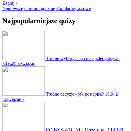
Zagraj ›
Najnowsze
Chronologicznie
Popularne
Losowe
Najpopularniejsze quizy
Trudne wybory - na co się zdecydujesz?
30,649 rozwiązań
Trudne decyzje - jak postąpisz?
18,942
rozwiązania
CO BYŚ WOLAŁ? Część druga!
18,189