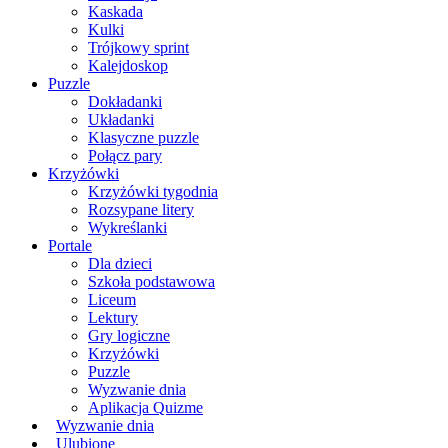
Kaskada
Kulki
Trójkowy sprint
Kalejdoskop
Puzzle
Dokładanki
Układanki
Klasyczne puzzle
Połącz pary
Krzyżówki
Krzyżówki tygodnia
Rozsypane litery
Wykreślanki
Portale
Dla dzieci
Szkoła podstawowa
Liceum
Lektury
Gry logiczne
Krzyżówki
Puzzle
Wyzwanie dnia
Aplikacja Quizme
Wyzwanie dnia
Ulubione