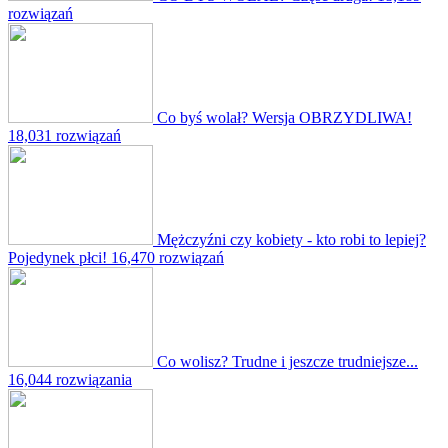
rozwiązań
Co byś wolał? Wersja OBRZYDLIWA!
18,031 rozwiązań
Mężczyźni czy kobiety - kto robi to lepiej?
Pojedynek płci!
16,470 rozwiązań
Co wolisz? Trudne i jeszcze trudniejsze...
16,044 rozwiązania