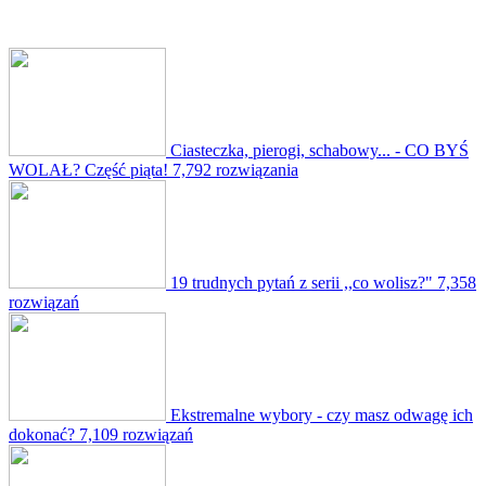
Ciasteczka, pierogi, schabowy... - CO BYŚ
WOLAŁ? Część piąta!
7,792 rozwiązania
19 trudnych pytań z serii ,,co wolisz?"
7,358
rozwiązań
Ekstremalne wybory - czy masz odwagę ich
dokonać?
7,109 rozwiązań