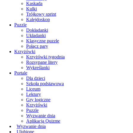
Kaskada
Kulki
Trójkowy sprint
Kalejdoskop
Puzzle
Dokładanki
Układanki
Klasyczne puzzle
Połącz pary
Krzyżówki
Krzyżówki tygodnia
Rozsypane litery
Wykreślanki
Portale
Dla dzieci
Szkoła podstawowa
Liceum
Lektury
Gry logiczne
Krzyżówki
Puzzle
Wyzwanie dnia
Aplikacja Quizme
Wyzwanie dnia
Ulubione