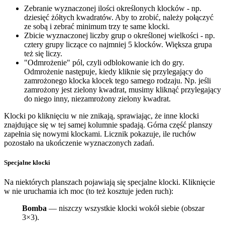
Zebranie wyznaczonej ilości określonych klocków - np.
dziesięć żółtych kwadratów. Aby to zrobić, należy połączyć
ze sobą i zebrać minimum trzy te same klocki.
Zbicie wyznaczonej liczby grup o określonej wielkości - np.
cztery grupy liczące co najmniej 5 klocków. Większa grupa
też się liczy.
"Odmrożenie" pól, czyli odblokowanie ich do gry.
Odmrożenie następuje, kiedy kliknie się przylegający do
zamrożonego klocka klocek tego samego rodzaju. Np. jeśli
zamrożony jest zielony kwadrat, musimy kliknąć przylegający
do niego inny, niezamrożony zielony kwadrat.
Klocki po kliknięciu w nie znikają, sprawiając, że inne klocki
znajdujące się w tej samej kolumnie spadają. Górna część planszy
zapełnia się nowymi klockami. Licznik pokazuje, ile ruchów
pozostało na ukończenie wyznaczonych zadań.
Specjalne klocki
Na niektórych planszach pojawiają się specjalne klocki. Kliknięcie
w nie uruchamia ich moc (to też kosztuje jeden ruch):
Bomba
— niszczy wszystkie klocki wokół siebie (obszar
3×3).