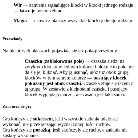
Wir
— zamienia sąsiadujące klocki w klocki jednego rodzaju
— łatwo je potem zebrać.
Magia
— usuwa z planszy wszystkie klocki jednego rodzaju.
Przeszkody
Na niektórych planszach pojawiają się też pola-przeszkody:
Czaszka (zablokowane pole)
— czaszka siedzi na
zwykłym klocku w jednym kolorze i blokuje to pole; nie
da się jej kliknąć. Aby ją usunąć, ułóż tuż obok grupę
klocków w tym samym kolorze —
pasujący klocek
pokazany jest obok czaszki
. Czaszka zbije się razem z
tą grupą. W zestawie z klejnotami czaszka i pasujący
klocek wyglądają inaczej, ale zasada jest taka sama.
Zakończenie gry
Gra kończy się
sukcesem
, jeśli wszystkie zadania udało się
wykonać, nie przekraczając wyznaczonej ilości ruchów.
Gra kończy się
porażką
, jeśli skończyły się ruchy, a zadania nie
zostały wykonane.