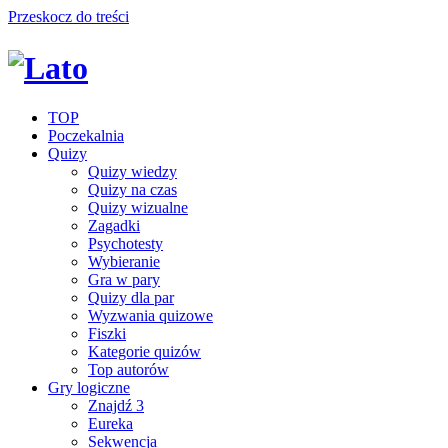
Przeskocz do treści
TOP
Poczekalnia
Quizy
Quizy wiedzy
Quizy na czas
Quizy wizualne
Zagadki
Psychotesty
Wybieranie
Gra w pary
Quizy dla par
Wyzwania quizowe
Fiszki
Kategorie quizów
Top autorów
Gry logiczne
Znajdź 3
Eureka
Sekwencja