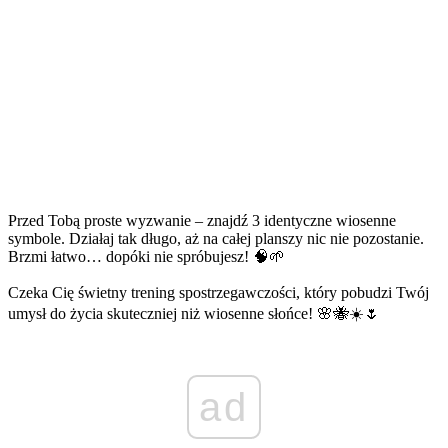
Przed Tobą proste wyzwanie – znajdź 3 identyczne wiosenne
symbole. Działaj tak długo, aż na całej planszy nic nie pozostanie.
Brzmi łatwo… dopóki nie spróbujesz! 🧠🌱
Czeka Cię świetny trening spostrzegawczości, który pobudzi Twój
umysł do życia skuteczniej niż wiosenne słońce! 🌸🐝☀️🌷
ad