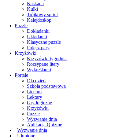
Kaskada
Kulki
Trójkowy sprint
Kalejdoskop
Puzzle
Dokładanki
Układanki
Klasyczne puzzle
Połącz pary
Krzyżówki
Krzyżówki tygodnia
Rozsypane litery
Wykreślanki
Portale
Dla dzieci
Szkoła podstawowa
Liceum
Lektury
Gry logiczne
Krzyżówki
Puzzle
Wyzwanie dnia
Aplikacja Quizme
Wyzwanie dnia
Ulubione