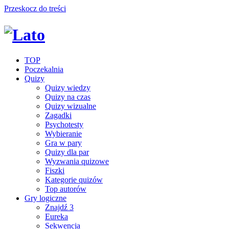
Przeskocz do treści
TOP
Poczekalnia
Quizy
Quizy wiedzy
Quizy na czas
Quizy wizualne
Zagadki
Psychotesty
Wybieranie
Gra w pary
Quizy dla par
Wyzwania quizowe
Fiszki
Kategorie quizów
Top autorów
Gry logiczne
Znajdź 3
Eureka
Sekwencja