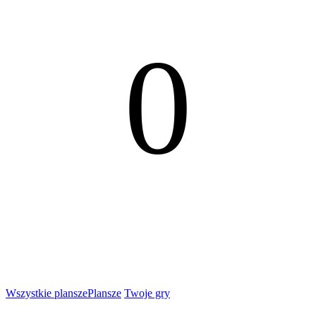
0
Wszystkie plansze
Plansze
Twoje gry