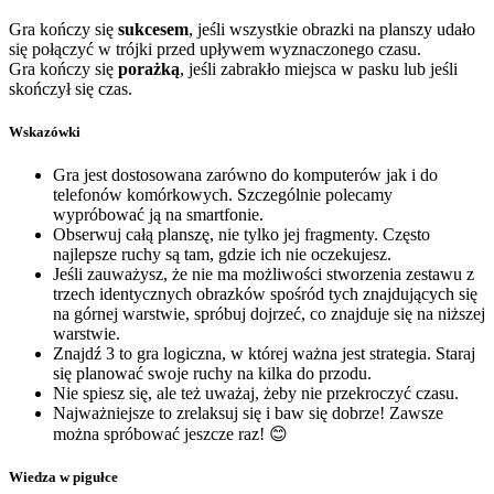
Gra kończy się
sukcesem
, jeśli wszystkie obrazki na planszy udało
się połączyć w trójki przed upływem wyznaczonego czasu.
Gra kończy się
porażką
, jeśli zabrakło miejsca w pasku lub jeśli
skończył się czas.
Wskazówki
Gra jest dostosowana zarówno do komputerów jak i do
telefonów komórkowych. Szczególnie polecamy
wypróbować ją na smartfonie.
Obserwuj całą planszę, nie tylko jej fragmenty. Często
najlepsze ruchy są tam, gdzie ich nie oczekujesz.
Jeśli zauważysz, że nie ma możliwości stworzenia zestawu z
trzech identycznych obrazków spośród tych znajdujących się
na górnej warstwie, spróbuj dojrzeć, co znajduje się na niższej
warstwie.
Znajdź 3 to gra logiczna, w której ważna jest strategia. Staraj
się planować swoje ruchy na kilka do przodu.
Nie spiesz się, ale też uważaj, żeby nie przekroczyć czasu.
Najważniejsze to zrelaksuj się i baw się dobrze! Zawsze
można spróbować jeszcze raz! 😊
Wiedza w pigułce