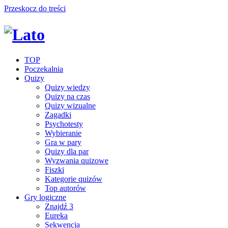
Przeskocz do treści
TOP
Poczekalnia
Quizy
Quizy wiedzy
Quizy na czas
Quizy wizualne
Zagadki
Psychotesty
Wybieranie
Gra w pary
Quizy dla par
Wyzwania quizowe
Fiszki
Kategorie quizów
Top autorów
Gry logiczne
Znajdź 3
Eureka
Sekwencja