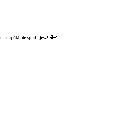
wo… dopóki nie spróbujesz! 🧠🌱