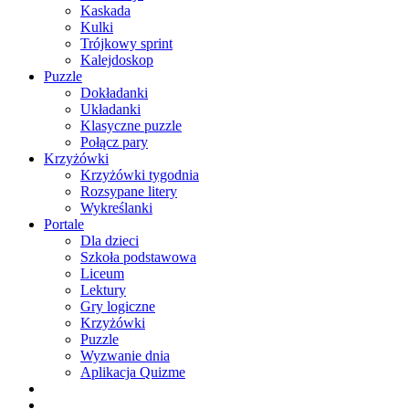
Kaskada
Kulki
Trójkowy sprint
Kalejdoskop
Puzzle
Dokładanki
Układanki
Klasyczne puzzle
Połącz pary
Krzyżówki
Krzyżówki tygodnia
Rozsypane litery
Wykreślanki
Portale
Dla dzieci
Szkoła podstawowa
Liceum
Lektury
Gry logiczne
Krzyżówki
Puzzle
Wyzwanie dnia
Aplikacja Quizme