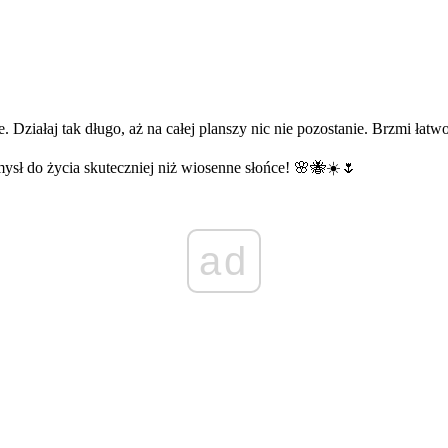
Działaj tak długo, aż na całej planszy nic nie pozostanie. Brzmi łat
ysł do życia skuteczniej niż wiosenne słońce! 🌸🐝☀️🌷
ad