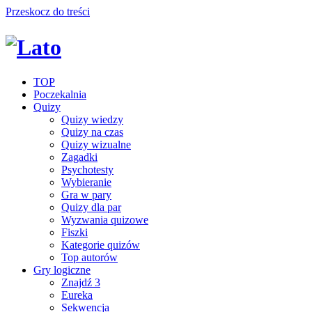
Przeskocz do treści
TOP
Poczekalnia
Quizy
Quizy wiedzy
Quizy na czas
Quizy wizualne
Zagadki
Psychotesty
Wybieranie
Gra w pary
Quizy dla par
Wyzwania quizowe
Fiszki
Kategorie quizów
Top autorów
Gry logiczne
Znajdź 3
Eureka
Sekwencja