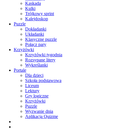
Kaskada
Kulki
Trójkowy sprint
Kalejdoskop
Puzzle
Dokładanki
Układanki
Klasyczne puzzle
Połącz pary
Krzyżówki
Krzyżówki tygodnia
Rozsypane litery
Wykreślanki
Portale
Dla dzieci
Szkoła podstawowa
Liceum
Lektury
Gry logiczne
Krzyżówki
Puzzle
Wyzwanie dnia
Aplikacja Quizme