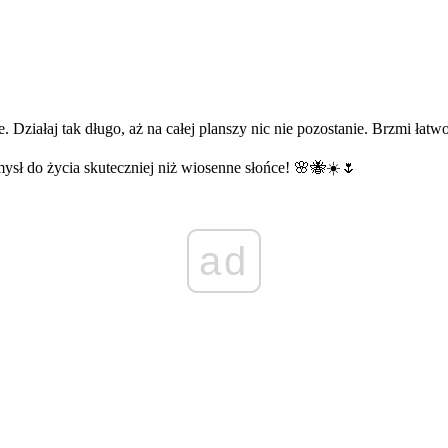
Działaj tak długo, aż na całej planszy nic nie pozostanie. Brzmi łat
ysł do życia skuteczniej niż wiosenne słońce! 🌸🐝☀️🌷
ad