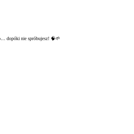
wo… dopóki nie spróbujesz! 🧠🌱