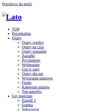
Przeskocz do treści
TOP
Poczekalnia
Quizy
Quizy wiedzy
Quizy na czas
Quizy wizualne
Zagadki
Psychotesty
Wybieranie
Gra w pary
Quizy dla par
Wyzwania quizowe
Fiszki
Kategorie quizów
Top autorów
Gry logiczne
Znajdź 3
Eureka
Sekwencja