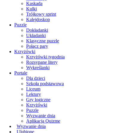
Kaskada
Kulki
Trójkowy sprint
Kalejdoskop
Puzzle
Dokładanki
Układanki
Klasyczne puzzle
Połącz pary
Krzyżówki
Krzyżówki tygodnia
Rozsypane litery
Wykreślanki
Portale
Dla dzieci
Szkoła podstawowa
Liceum
Lektury
Gry logiczne
Krzyżówki
Puzzle
Wyzwanie dnia
Aplikacja Quizme
Wyzwanie dnia
Ulubione