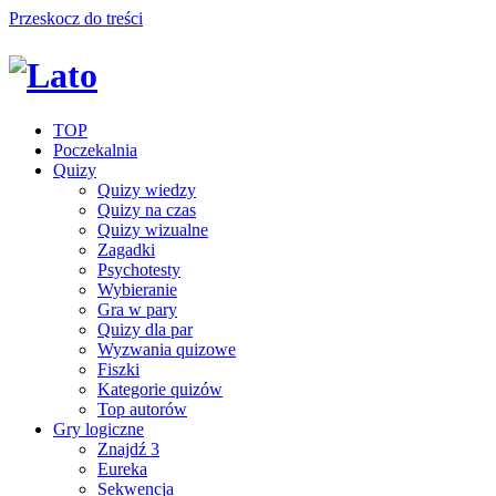
Przeskocz do treści
TOP
Poczekalnia
Quizy
Quizy wiedzy
Quizy na czas
Quizy wizualne
Zagadki
Psychotesty
Wybieranie
Gra w pary
Quizy dla par
Wyzwania quizowe
Fiszki
Kategorie quizów
Top autorów
Gry logiczne
Znajdź 3
Eureka
Sekwencja