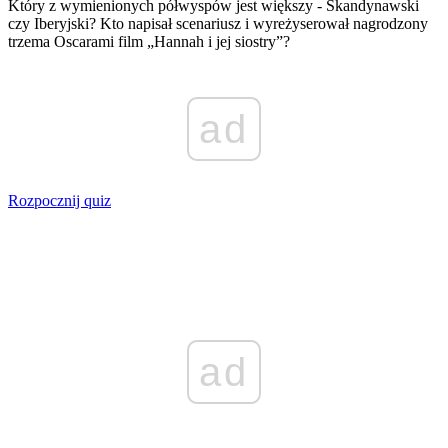
Który z wymienionych półwyspów jest większy - Skandynawski
czy Iberyjski? Kto napisał scenariusz i wyreżyserował nagrodzony
trzema Oscarami film „Hannah i jej siostry”?
ad
Rozpocznij quiz
ad