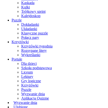
Kaskada
Kulki
Trójkowy sprint
Kalejdoskop
Puzzle
Dokładanki
Układanki
Klasyczne puzzle
Połącz pary
Krzyżówki
Krzyżówki tygodnia
Rozsypane litery
Wykreślanki
Portale
Dla dzieci
Szkoła podstawowa
Liceum
Lektury
Gry logiczne
Krzyżówki
Puzzle
Wyzwanie dnia
Aplikacja Quizme
Wyzwanie dnia
Ulubione