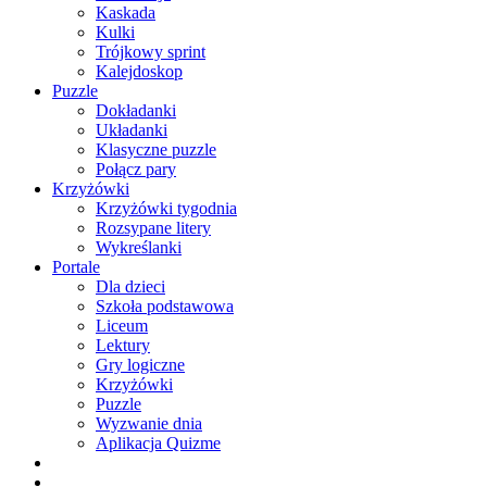
Kaskada
Kulki
Trójkowy sprint
Kalejdoskop
Puzzle
Dokładanki
Układanki
Klasyczne puzzle
Połącz pary
Krzyżówki
Krzyżówki tygodnia
Rozsypane litery
Wykreślanki
Portale
Dla dzieci
Szkoła podstawowa
Liceum
Lektury
Gry logiczne
Krzyżówki
Puzzle
Wyzwanie dnia
Aplikacja Quizme