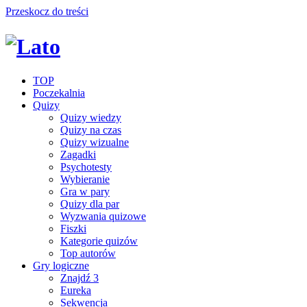
Przeskocz do treści
TOP
Poczekalnia
Quizy
Quizy wiedzy
Quizy na czas
Quizy wizualne
Zagadki
Psychotesty
Wybieranie
Gra w pary
Quizy dla par
Wyzwania quizowe
Fiszki
Kategorie quizów
Top autorów
Gry logiczne
Znajdź 3
Eureka
Sekwencja