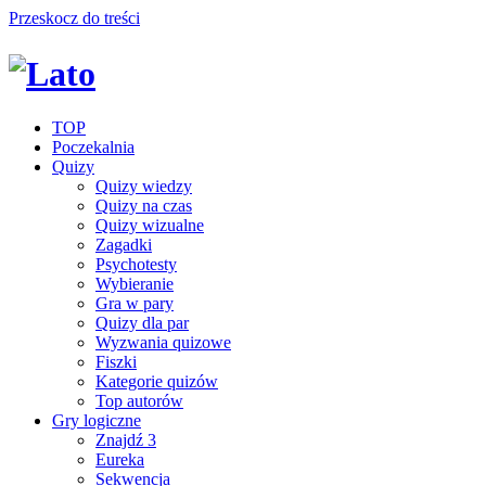
Przeskocz do treści
TOP
Poczekalnia
Quizy
Quizy wiedzy
Quizy na czas
Quizy wizualne
Zagadki
Psychotesty
Wybieranie
Gra w pary
Quizy dla par
Wyzwania quizowe
Fiszki
Kategorie quizów
Top autorów
Gry logiczne
Znajdź 3
Eureka
Sekwencja