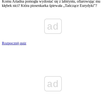
Komu Ariadna pomogła wydostać się z labiryntu, ofiarowując mu
kłębek nici? Która piosenkarka śpiewała „Tańczące Eurydyki”?
ad
Rozpocznij quiz
ad