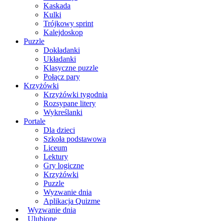
Kaskada
Kulki
Trójkowy sprint
Kalejdoskop
Puzzle
Dokładanki
Układanki
Klasyczne puzzle
Połącz pary
Krzyżówki
Krzyżówki tygodnia
Rozsypane litery
Wykreślanki
Portale
Dla dzieci
Szkoła podstawowa
Liceum
Lektury
Gry logiczne
Krzyżówki
Puzzle
Wyzwanie dnia
Aplikacja Quizme
Wyzwanie dnia
Ulubione