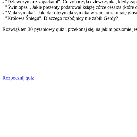
- "Dziewczynka z zapałkami". Co zobaczyła dziewczynka, kiedy zapal
- "Świniopas". Jakie prezenty podarował książę córce cesarza (które
- "Mała syrenka". Jaki dar otrzymała syrenka w zamian za utratę głos
- "Królowa Śniegu". Dlaczego rozbójnicy nie zabili Gerdy?
Rozwiąż ten 30-pytaniowy quiz i przekonaj się, na jakim poziomie j
Rozpocznij quiz