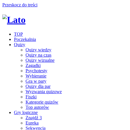
Przeskocz do treści
TOP
Poczekalnia
Quizy
Quizy wiedzy
Quizy na czas
Quizy wizualne
Zagadki
Psychotesty
Wybieranie
Gra w pary
Quizy dla par
Wyzwania quizowe
Fiszki
Kategorie quizów
Top autorów
Gry logiczne
Znajdź 3
Eureka
Sekwencja