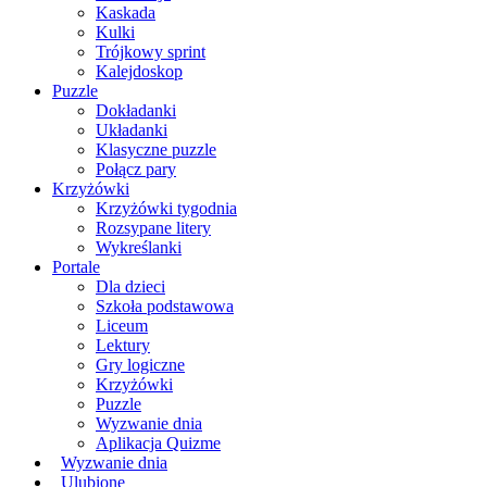
Kaskada
Kulki
Trójkowy sprint
Kalejdoskop
Puzzle
Dokładanki
Układanki
Klasyczne puzzle
Połącz pary
Krzyżówki
Krzyżówki tygodnia
Rozsypane litery
Wykreślanki
Portale
Dla dzieci
Szkoła podstawowa
Liceum
Lektury
Gry logiczne
Krzyżówki
Puzzle
Wyzwanie dnia
Aplikacja Quizme
Wyzwanie dnia
Ulubione