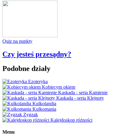
Quiz na punkty
Czy jesteś przesądny?
Podobne działy
Ezoteryka
Kobiecym okiem
Kaskada - seria Kamienie
Kaskada - seria Klejnoty
Kulkolandia
Kulkomania
Zygzak
Kalejdoskop różności
Menu