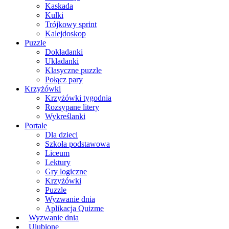
Kaskada
Kulki
Trójkowy sprint
Kalejdoskop
Puzzle
Dokładanki
Układanki
Klasyczne puzzle
Połącz pary
Krzyżówki
Krzyżówki tygodnia
Rozsypane litery
Wykreślanki
Portale
Dla dzieci
Szkoła podstawowa
Liceum
Lektury
Gry logiczne
Krzyżówki
Puzzle
Wyzwanie dnia
Aplikacja Quizme
Wyzwanie dnia
Ulubione