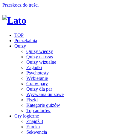
Przeskocz do treści
TOP
Poczekalnia
Quizy
Quizy wiedzy
Quizy na czas
Quizy wizualne
Zagadki
Psychotesty
Wybieranie
Gra w pary
Quizy dla par
Wyzwania quizowe
Fiszki
Kategorie quizów
Top autorów
Gry logiczne
Znajdź 3
Eureka
Sekwencja