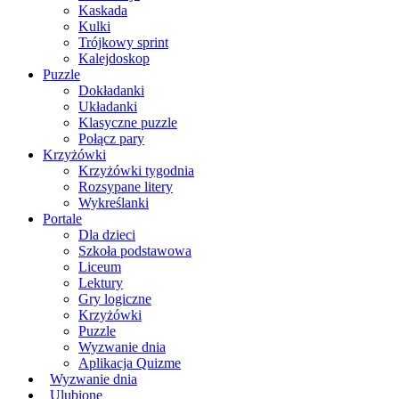
Kaskada
Kulki
Trójkowy sprint
Kalejdoskop
Puzzle
Dokładanki
Układanki
Klasyczne puzzle
Połącz pary
Krzyżówki
Krzyżówki tygodnia
Rozsypane litery
Wykreślanki
Portale
Dla dzieci
Szkoła podstawowa
Liceum
Lektury
Gry logiczne
Krzyżówki
Puzzle
Wyzwanie dnia
Aplikacja Quizme
Wyzwanie dnia
Ulubione