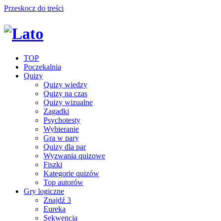
Przeskocz do treści
TOP
Poczekalnia
Quizy
Quizy wiedzy
Quizy na czas
Quizy wizualne
Zagadki
Psychotesty
Wybieranie
Gra w pary
Quizy dla par
Wyzwania quizowe
Fiszki
Kategorie quizów
Top autorów
Gry logiczne
Znajdź 3
Eureka
Sekwencja