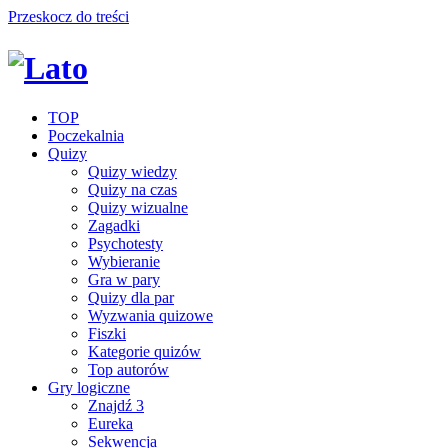
Przeskocz do treści
TOP
Poczekalnia
Quizy
Quizy wiedzy
Quizy na czas
Quizy wizualne
Zagadki
Psychotesty
Wybieranie
Gra w pary
Quizy dla par
Wyzwania quizowe
Fiszki
Kategorie quizów
Top autorów
Gry logiczne
Znajdź 3
Eureka
Sekwencja