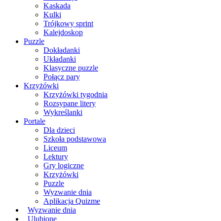
Kaskada
Kulki
Trójkowy sprint
Kalejdoskop
Puzzle
Dokładanki
Układanki
Klasyczne puzzle
Połącz pary
Krzyżówki
Krzyżówki tygodnia
Rozsypane litery
Wykreślanki
Portale
Dla dzieci
Szkoła podstawowa
Liceum
Lektury
Gry logiczne
Krzyżówki
Puzzle
Wyzwanie dnia
Aplikacja Quizme
Wyzwanie dnia
Ulubione