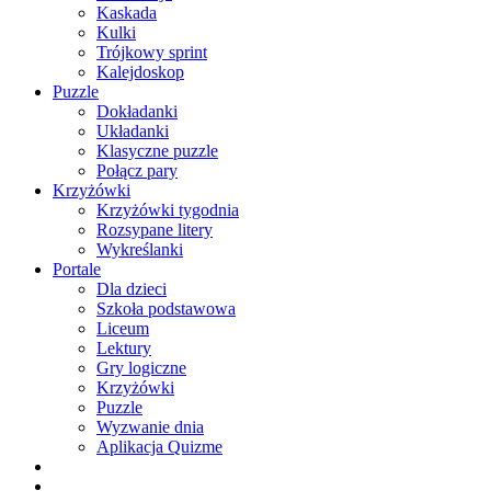
Kaskada
Kulki
Trójkowy sprint
Kalejdoskop
Puzzle
Dokładanki
Układanki
Klasyczne puzzle
Połącz pary
Krzyżówki
Krzyżówki tygodnia
Rozsypane litery
Wykreślanki
Portale
Dla dzieci
Szkoła podstawowa
Liceum
Lektury
Gry logiczne
Krzyżówki
Puzzle
Wyzwanie dnia
Aplikacja Quizme