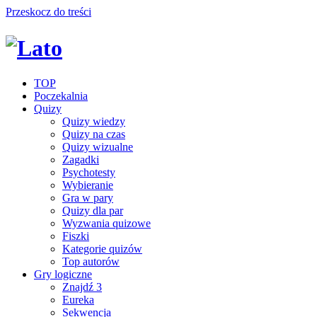
Przeskocz do treści
TOP
Poczekalnia
Quizy
Quizy wiedzy
Quizy na czas
Quizy wizualne
Zagadki
Psychotesty
Wybieranie
Gra w pary
Quizy dla par
Wyzwania quizowe
Fiszki
Kategorie quizów
Top autorów
Gry logiczne
Znajdź 3
Eureka
Sekwencja