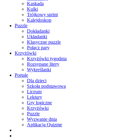
Kaskada
Kulki
Trójkowy sprint
Kalejdoskop
Puzzle
Dokładanki
Układanki
Klasyczne puzzle
Połącz pary
Krzyżówki
Krzyżówki tygodnia
Rozsypane litery
Wykreślanki
Portale
Dla dzieci
Szkoła podstawowa
Liceum
Lektury
Gry logiczne
Krzyżówki
Puzzle
Wyzwanie dnia
Aplikacja Quizme