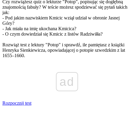
Czy rozwiążesz quiz o lekturze "Potop", popisując się dogłębną
znajomością fabuły? W teście możesz spodziewać się pytań takich
jak:
- Pod jakim nazwiskiem Kmicic wziął udział w obronie Jasnej
Góry?
- Jak miała na imię ukochana Kmicica?
- O czym dowiedział się Kmicic z listów Radziwiłła?
Rozwiąż test z lektury "Potop" i sprawdź, ile pamiętasz z książki
Henryka Sienkiewicza, opowiadającej o potopie szwedzkim z lat
1655–1660.
ad
Rozpocznij test