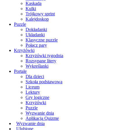
Kaskada
Kulki
Trójkowy sprint
Kalejdoskop
Puzzle
Dokładanki
Układanki
Klasyczne puzzle
Połącz pary
Krzyżówki
Krzyżówki tygodnia
Rozsypane litery
Wykreślanki
Portale
Dla dzieci
Szkoła podstawowa
Liceum
Lektury
Gry logiczne
Krzyżówki
Puzzle
Wyzwanie dnia
Aplikacja Quizme
Wyzwanie dnia
Ulubione