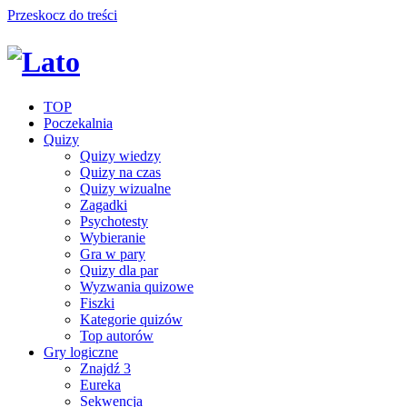
Przeskocz do treści
TOP
Poczekalnia
Quizy
Quizy wiedzy
Quizy na czas
Quizy wizualne
Zagadki
Psychotesty
Wybieranie
Gra w pary
Quizy dla par
Wyzwania quizowe
Fiszki
Kategorie quizów
Top autorów
Gry logiczne
Znajdź 3
Eureka
Sekwencja