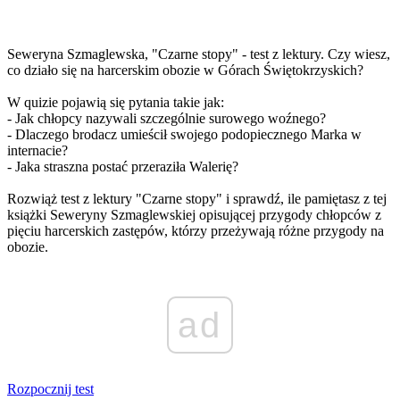
Seweryna Szmaglewska, "Czarne stopy" - test z lektury. Czy wiesz,
co działo się na harcerskim obozie w Górach Świętokrzyskich?
W quizie pojawią się pytania takie jak:
- Jak chłopcy nazywali szczególnie surowego woźnego?
- Dlaczego brodacz umieścił swojego podopiecznego Marka w
internacie?
- Jaka straszna postać przeraziła Walerię?
Rozwiąż test z lektury "Czarne stopy" i sprawdź, ile pamiętasz z tej
książki Seweryny Szmaglewskiej opisującej przygody chłopców z
pięciu harcerskich zastępów, którzy przeżywają różne przygody na
obozie.
ad
Rozpocznij test