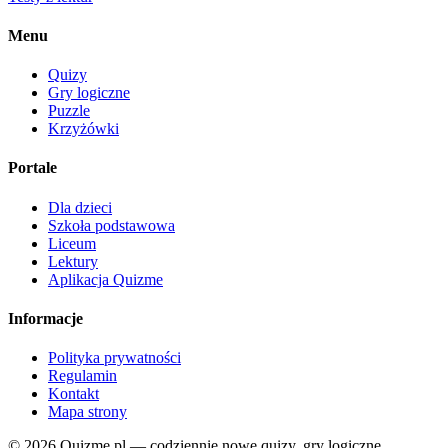
Menu
Quizy
Gry logiczne
Puzzle
Krzyżówki
Portale
Dla dzieci
Szkoła podstawowa
Liceum
Lektury
Aplikacja Quizme
Informacje
Polityka prywatności
Regulamin
Kontakt
Mapa strony
© 2026 Quizme.pl — codziennie nowe quizy, gry logiczne,