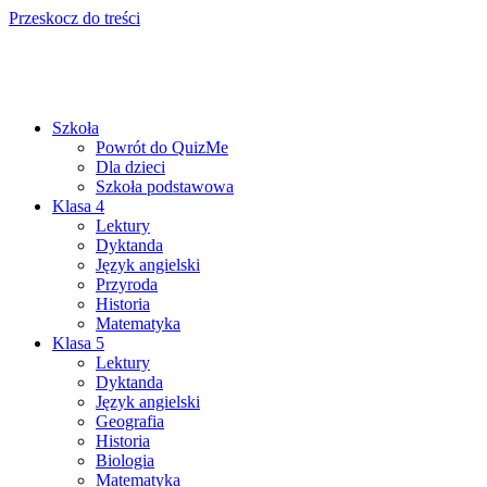
Przeskocz do treści
Szkoła
Powrót do QuizMe
Dla dzieci
Szkoła podstawowa
Klasa 4
Lektury
Dyktanda
Język angielski
Przyroda
Historia
Matematyka
Klasa 5
Lektury
Dyktanda
Język angielski
Geografia
Historia
Biologia
Matematyka