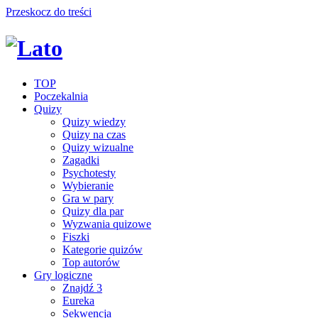
Przeskocz do treści
TOP
Poczekalnia
Quizy
Quizy wiedzy
Quizy na czas
Quizy wizualne
Zagadki
Psychotesty
Wybieranie
Gra w pary
Quizy dla par
Wyzwania quizowe
Fiszki
Kategorie quizów
Top autorów
Gry logiczne
Znajdź 3
Eureka
Sekwencja