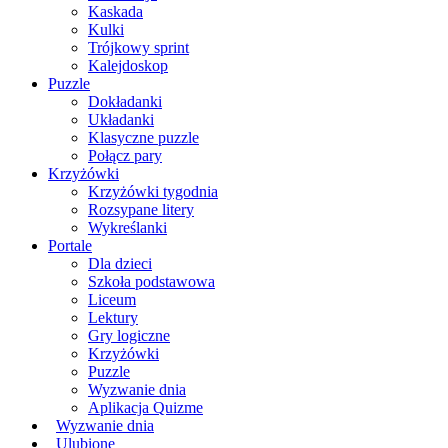
Kaskada
Kulki
Trójkowy sprint
Kalejdoskop
Puzzle
Dokładanki
Układanki
Klasyczne puzzle
Połącz pary
Krzyżówki
Krzyżówki tygodnia
Rozsypane litery
Wykreślanki
Portale
Dla dzieci
Szkoła podstawowa
Liceum
Lektury
Gry logiczne
Krzyżówki
Puzzle
Wyzwanie dnia
Aplikacja Quizme
Wyzwanie dnia
Ulubione