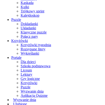
Kaskada
Kulki
Trójkowy sprint
Kalejdoskop
Puzzle
Dokładanki
Układanki
Klasyczne puzzle
Połącz pary
Krzyżówki
Krzyżówki tygodnia
Rozsypane litery
Wykreślanki
Portale
Dla dzieci
Szkoła podstawowa
Liceum
Lektury
Gry logiczne
Krzyżówki
Puzzle
Wyzwanie dnia
Aplikacja Quizme
Wyzwanie dnia
Ulubione