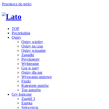
Przeskocz do treści
TOP
Poczekalnia
Quizy
Quizy wiedzy
Quizy na czas
Quizy wizualne
Zagadki
Psychotesty
Wybieranie
Gra w pary
Quizy dla par
Wyzwania quizowe
Fiszki
Kategorie quizów
Top autorów
Gry logiczne
Znajdź 3
Eureka
Sekwencja