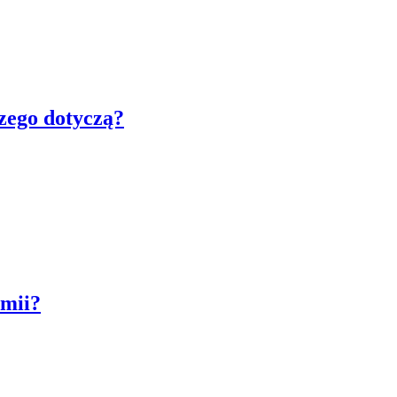
czego dotyczą?
emii?