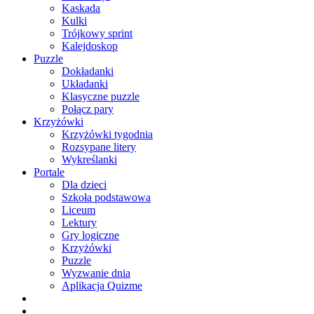
Kaskada
Kulki
Trójkowy sprint
Kalejdoskop
Puzzle
Dokładanki
Układanki
Klasyczne puzzle
Połącz pary
Krzyżówki
Krzyżówki tygodnia
Rozsypane litery
Wykreślanki
Portale
Dla dzieci
Szkoła podstawowa
Liceum
Lektury
Gry logiczne
Krzyżówki
Puzzle
Wyzwanie dnia
Aplikacja Quizme