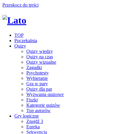
Przeskocz do treści
TOP
Poczekalnia
Quizy
Quizy wiedzy
Quizy na czas
Quizy wizualne
Zagadki
Psychotesty
Wybieranie
Gra w pary
Quizy dla par
Wyzwania quizowe
Fiszki
Kategorie quizów
Top autorów
Gry logiczne
Znajdź 3
Eureka
Sekwencja