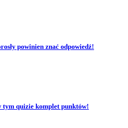
dorosły powinien znać odpowiedź!
 w tym quizie komplet punktów!