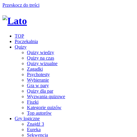
Przeskocz do treści
TOP
Poczekalnia
Quizy
Quizy wiedzy
Quizy na czas
Quizy wizualne
Zagadki
Psychotesty
Wybieranie
Gra w pary
Quizy dla par
Wyzwania quizowe
Fiszki
Kategorie quizów
Top autorów
Gry logiczne
Znajdź 3
Eureka
Sekwencja