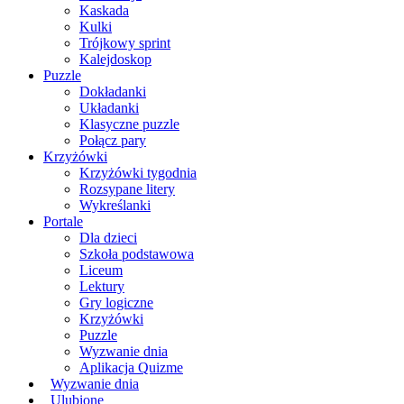
Kaskada
Kulki
Trójkowy sprint
Kalejdoskop
Puzzle
Dokładanki
Układanki
Klasyczne puzzle
Połącz pary
Krzyżówki
Krzyżówki tygodnia
Rozsypane litery
Wykreślanki
Portale
Dla dzieci
Szkoła podstawowa
Liceum
Lektury
Gry logiczne
Krzyżówki
Puzzle
Wyzwanie dnia
Aplikacja Quizme
Wyzwanie dnia
Ulubione