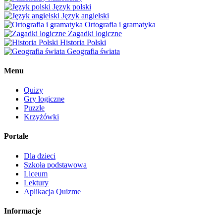
Język polski
Język angielski
Ortografia i gramatyka
Zagadki logiczne
Historia Polski
Geografia świata
Menu
Quizy
Gry logiczne
Puzzle
Krzyżówki
Portale
Dla dzieci
Szkoła podstawowa
Liceum
Lektury
Aplikacja Quizme
Informacje