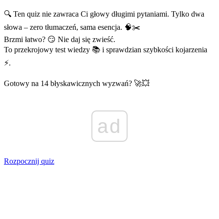
🔍 Ten quiz nie zawraca Ci głowy długimi pytaniami. Tylko dwa
słowa – zero tłumaczeń, sama esencja. 🧠✂️
Brzmi łatwo? 😏 Nie daj się zwieść.
To przekrojowy test wiedzy 📚 i sprawdzian szybkości kojarzenia
⚡.
Gotowy na 14 błyskawicznych wyzwań? 🚀💥
ad
Rozpocznij quiz