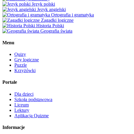
Język polski
Język angielski
Ortografia i gramatyka
Zagadki logiczne
Historia Polski
Geografia świata
Menu
Quizy
Gry logiczne
Puzzle
Krzyżówki
Portale
Dla dzieci
Szkoła podstawowa
Liceum
Lektury
Aplikacja Quizme
Informacje