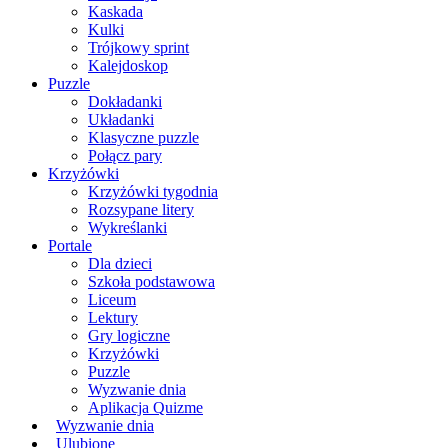
Kaskada
Kulki
Trójkowy sprint
Kalejdoskop
Puzzle
Dokładanki
Układanki
Klasyczne puzzle
Połącz pary
Krzyżówki
Krzyżówki tygodnia
Rozsypane litery
Wykreślanki
Portale
Dla dzieci
Szkoła podstawowa
Liceum
Lektury
Gry logiczne
Krzyżówki
Puzzle
Wyzwanie dnia
Aplikacja Quizme
Wyzwanie dnia
Ulubione