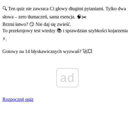
🔍 Ten quiz nie zawraca Ci głowy długimi pytaniami. Tylko dwa
słowa – zero tłumaczeń, sama esencja. 🧠✂️
Brzmi łatwo? 😏 Nie daj się zwieść.
To przekrojowy test wiedzy 📚 i sprawdzian szybkości kojarzenia
⚡.
Gotowy na 14 błyskawicznych wyzwań? 🚀💥
ad
Rozpocznij quiz