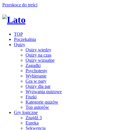
Przeskocz do treści
TOP
Poczekalnia
Quizy
Quizy wiedzy
Quizy na czas
Quizy wizualne
Zagadki
Psychotesty
Wybieranie
Gra w pary
Quizy dla par
Wyzwania quizowe
Fiszki
Kategorie quizów
Top autorów
Gry logiczne
Znajdź 3
Eureka
Sekwencja