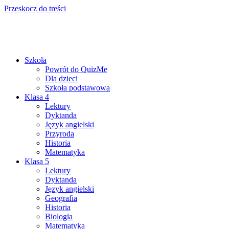
Przeskocz do treści
Szkoła
Powrót do QuizMe
Dla dzieci
Szkoła podstawowa
Klasa 4
Lektury
Dyktanda
Język angielski
Przyroda
Historia
Matematyka
Klasa 5
Lektury
Dyktanda
Język angielski
Geografia
Historia
Biologia
Matematyka