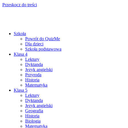
Przeskocz do treści
Szkoła
Powrót do QuizMe
Dla dzieci
Szkoła podstawowa
Klasa 4
Lektury
Dyktanda
Język angielski
Przyroda
Historia
Matematyka
Klasa 5
Lektury
Dyktanda
Język angielski
Geografia
Historia
Biologia
Matematyka