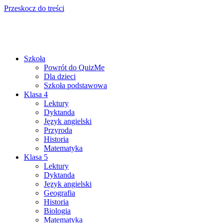
Przeskocz do treści
Szkoła
Powrót do QuizMe
Dla dzieci
Szkoła podstawowa
Klasa 4
Lektury
Dyktanda
Język angielski
Przyroda
Historia
Matematyka
Klasa 5
Lektury
Dyktanda
Język angielski
Geografia
Historia
Biologia
Matematyka