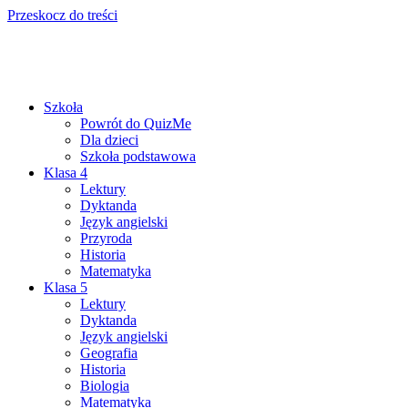
Przeskocz do treści
Szkoła
Powrót do QuizMe
Dla dzieci
Szkoła podstawowa
Klasa 4
Lektury
Dyktanda
Język angielski
Przyroda
Historia
Matematyka
Klasa 5
Lektury
Dyktanda
Język angielski
Geografia
Historia
Biologia
Matematyka