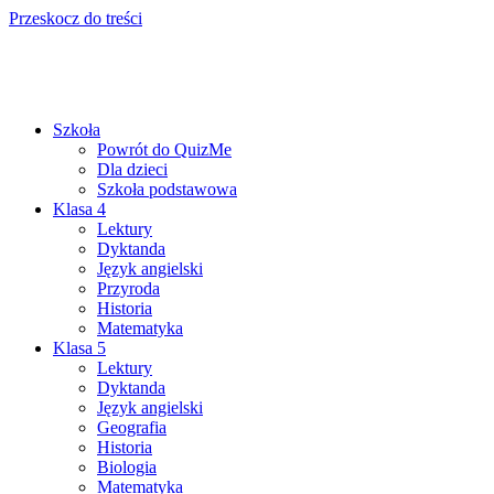
Przeskocz do treści
Szkoła
Powrót do QuizMe
Dla dzieci
Szkoła podstawowa
Klasa 4
Lektury
Dyktanda
Język angielski
Przyroda
Historia
Matematyka
Klasa 5
Lektury
Dyktanda
Język angielski
Geografia
Historia
Biologia
Matematyka