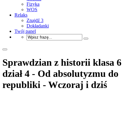
Fizyka
WOS
Relaks
Znajdź 3
Dokładanki
Twój panel
Sprawdzian z historii klasa 6
dział 4 - Od absolutyzmu do
republiki - Wczoraj i dziś