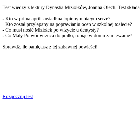
Test wiedzy z lektury Dynastia Miziołków, Joanna Olech. Test składa s
- Kto w prima aprilis usiadł na topionym białym serze?
- Kto został przyłapany na poprawianiu ocen w szkolnej toalecie?
- Co musi nosić Miziołek po wizycie u dentysty?
- Co Mały Potwór wrzuca do pralki, robiąc w domu zamieszanie?
Sprawdź, ile pamiętasz z tej zabawnej powieści!
Rozpocznij test