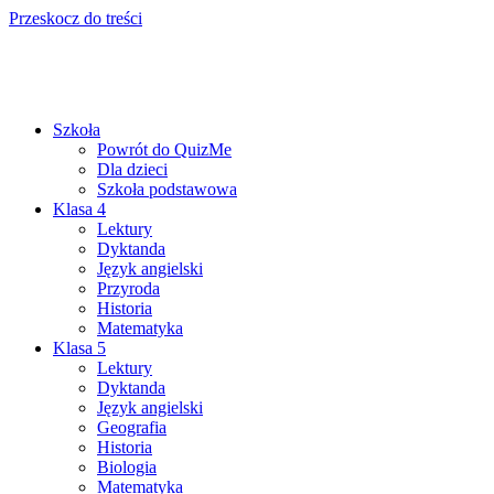
Przeskocz do treści
Szkoła
Powrót do QuizMe
Dla dzieci
Szkoła podstawowa
Klasa 4
Lektury
Dyktanda
Język angielski
Przyroda
Historia
Matematyka
Klasa 5
Lektury
Dyktanda
Język angielski
Geografia
Historia
Biologia
Matematyka