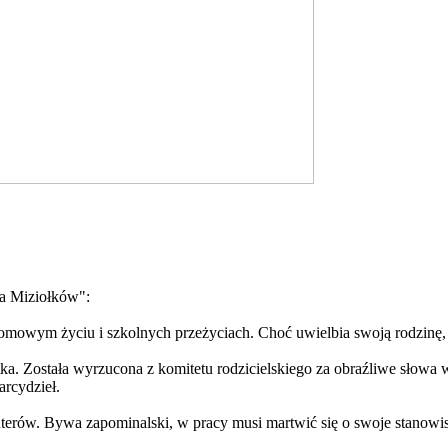
ia Miziołków":
domowym życiu i szkolnych przeżyciach. Choć uwielbia swoją rodzinę,
atka. Została wyrzucona z komitetu rodzicielskiego za obraźliwe słow
arcydzieł.
puterów. Bywa zapominalski, w pracy musi martwić się o swoje stanowi