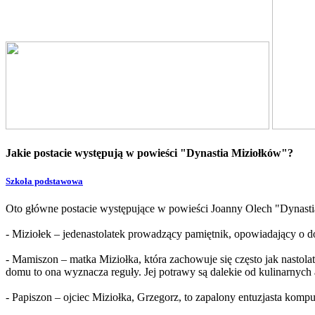
Jakie postacie występują w powieści "Dynastia Miziołków"?
Szkoła podstawowa
Oto główne postacie występujące w powieści Joanny Olech "Dynast
- Miziołek – jedenastolatek prowadzący pamiętnik, opowiadający o 
- Mamiszon – matka Miziołka, która zachowuje się często jak nastol
domu to ona wyznacza reguły. Jej potrawy są dalekie od kulinarnych 
- Papiszon – ojciec Miziołka, Grzegorz, to zapalony entuzjasta kom