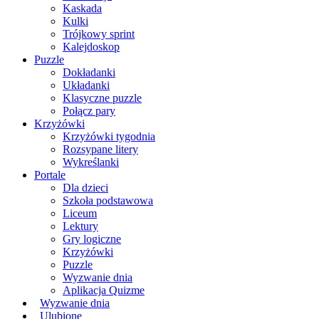
Kaskada
Kulki
Trójkowy sprint
Kalejdoskop
Puzzle
Dokładanki
Układanki
Klasyczne puzzle
Połącz pary
Krzyżówki
Krzyżówki tygodnia
Rozsypane litery
Wykreślanki
Portale
Dla dzieci
Szkoła podstawowa
Liceum
Lektury
Gry logiczne
Krzyżówki
Puzzle
Wyzwanie dnia
Aplikacja Quizme
Wyzwanie dnia
Ulubione