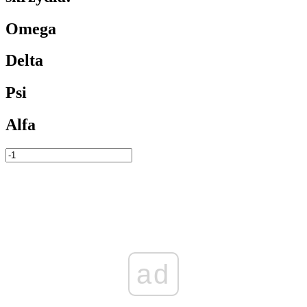
Omega
Delta
Psi
Alfa
ad