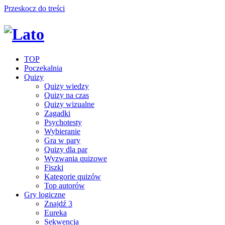
Przeskocz do treści
TOP
Poczekalnia
Quizy
Quizy wiedzy
Quizy na czas
Quizy wizualne
Zagadki
Psychotesty
Wybieranie
Gra w pary
Quizy dla par
Wyzwania quizowe
Fiszki
Kategorie quizów
Top autorów
Gry logiczne
Znajdź 3
Eureka
Sekwencja