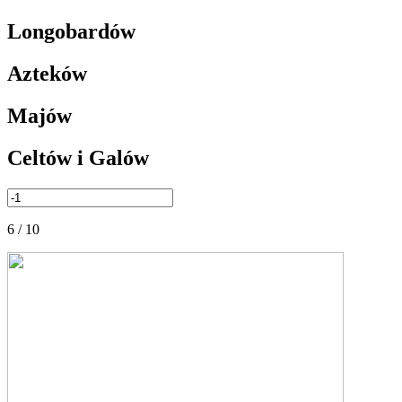
Longobardów
Azteków
Majów
Celtów i Galów
6 / 10