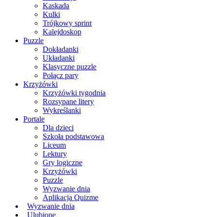
Kaskada
Kulki
Trójkowy sprint
Kalejdoskop
Puzzle
Dokładanki
Układanki
Klasyczne puzzle
Połącz pary
Krzyżówki
Krzyżówki tygodnia
Rozsypane litery
Wykreślanki
Portale
Dla dzieci
Szkoła podstawowa
Liceum
Lektury
Gry logiczne
Krzyżówki
Puzzle
Wyzwanie dnia
Aplikacja Quizme
Wyzwanie dnia
Ulubione