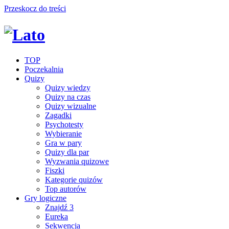
Przeskocz do treści
TOP
Poczekalnia
Quizy
Quizy wiedzy
Quizy na czas
Quizy wizualne
Zagadki
Psychotesty
Wybieranie
Gra w pary
Quizy dla par
Wyzwania quizowe
Fiszki
Kategorie quizów
Top autorów
Gry logiczne
Znajdź 3
Eureka
Sekwencja