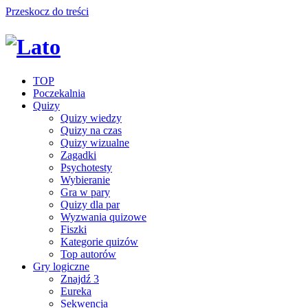
Przeskocz do treści
TOP
Poczekalnia
Quizy
Quizy wiedzy
Quizy na czas
Quizy wizualne
Zagadki
Psychotesty
Wybieranie
Gra w pary
Quizy dla par
Wyzwania quizowe
Fiszki
Kategorie quizów
Top autorów
Gry logiczne
Znajdź 3
Eureka
Sekwencja