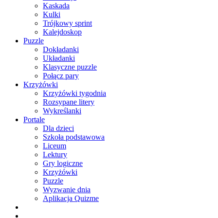
Kaskada
Kulki
Trójkowy sprint
Kalejdoskop
Puzzle
Dokładanki
Układanki
Klasyczne puzzle
Połącz pary
Krzyżówki
Krzyżówki tygodnia
Rozsypane litery
Wykreślanki
Portale
Dla dzieci
Szkoła podstawowa
Liceum
Lektury
Gry logiczne
Krzyżówki
Puzzle
Wyzwanie dnia
Aplikacja Quizme