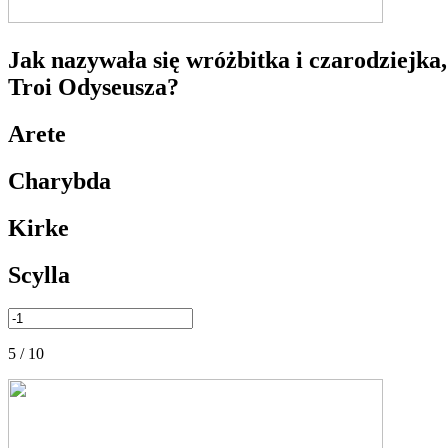
Jak nazywała się wróżbitka i czarodziejk
Troi Odyseusza?
Arete
Charybda
Kirke
Scylla
5 / 10