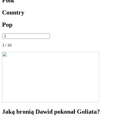
Folk
Country
Pop
3 / 10
Jaką bronią Dawid pokonał Goliata?