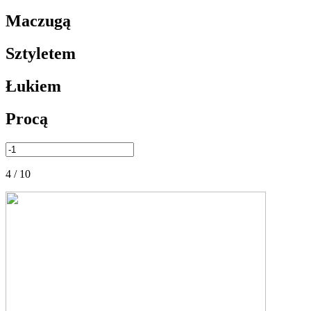
Maczugą
Sztyletem
Łukiem
Procą
4 / 10