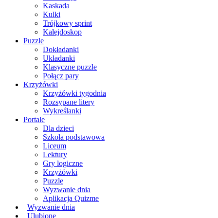
Kaskada
Kulki
Trójkowy sprint
Kalejdoskop
Puzzle
Dokładanki
Układanki
Klasyczne puzzle
Połącz pary
Krzyżówki
Krzyżówki tygodnia
Rozsypane litery
Wykreślanki
Portale
Dla dzieci
Szkoła podstawowa
Liceum
Lektury
Gry logiczne
Krzyżówki
Puzzle
Wyzwanie dnia
Aplikacja Quizme
Wyzwanie dnia
Ulubione