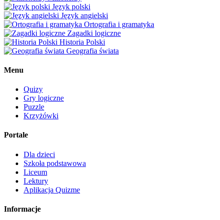
Język polski
Język angielski
Ortografia i gramatyka
Zagadki logiczne
Historia Polski
Geografia świata
Menu
Quizy
Gry logiczne
Puzzle
Krzyżówki
Portale
Dla dzieci
Szkoła podstawowa
Liceum
Lektury
Aplikacja Quizme
Informacje