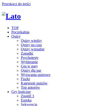
Przeskocz do treści
TOP
Poczekalnia
Quizy
Quizy wiedzy
Quizy na czas
Quizy wizualne
Zagadki
Psychotesty
Wybieranie
Gra w pary
Quizy dla par
Wyzwania quizowe
Fiszki
Kategorie quizów
Top autorów
Gry logiczne
Znajdź 3
Eureka
Sekwencja