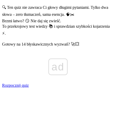
🔍 Ten quiz nie zawraca Ci głowy długimi pytaniami. Tylko dwa
słowa – zero tłumaczeń, sama esencja. 🧠✂️
Brzmi łatwo? 😏 Nie daj się zwieść.
To przekrojowy test wiedzy 📚 i sprawdzian szybkości kojarzenia
⚡.
Gotowy na 14 błyskawicznych wyzwań? 🚀💥
ad
Rozpocznij quiz