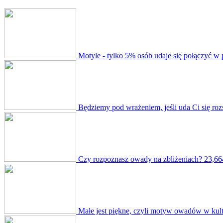
Motyle - tylko 5% osób udaje się połączyć w 
Będziemy pod wrażeniem, jeśli uda Ci się r
Czy rozpoznasz owady na zbliżeniach?
23,66
Małe jest piękne, czyli motyw owadów w kul