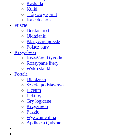
Kaskada
Kulki
Trójkowy sprint
Kalejdoskop
Puzzle
Dokładanki
Układanki
Klasyczne puzzle
Połącz pary
Krzyżówki
Krzyżówki tygodnia
Rozsypane litery
Wykreślanki
Portale
Dla dzieci
Szkoła podstawowa
Liceum
Lektury
Gry logiczne
Krzyżówki
Puzzle
Wyzwanie dnia
Aplikacja Quizme