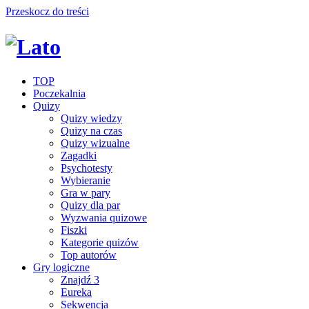
Przeskocz do treści
TOP
Poczekalnia
Quizy
Quizy wiedzy
Quizy na czas
Quizy wizualne
Zagadki
Psychotesty
Wybieranie
Gra w pary
Quizy dla par
Wyzwania quizowe
Fiszki
Kategorie quizów
Top autorów
Gry logiczne
Znajdź 3
Eureka
Sekwencja