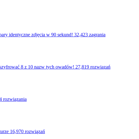
pary identyczne zdjęcia w 90 sekund!
32,423 zagrania
ozszyfrować 8 z 10 nazw tych owadów!
27,819 rozwiązań
4 rozwiązania
turze
16,970 rozwiązań