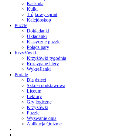
Kaskada
Kulki
Trójkowy sprint
Kalejdoskop
Puzzle
Dokładanki
Układanki
Klasyczne puzzle
Połącz pary
Krzyżówki
Krzyżówki tygodnia
Rozsypane litery
Wykreślanki
Portale
Dla dzieci
Szkoła podstawowa
Liceum
Lektury
Gry logiczne
Krzyżówki
Puzzle
Wyzwanie dnia
Aplikacja Quizme