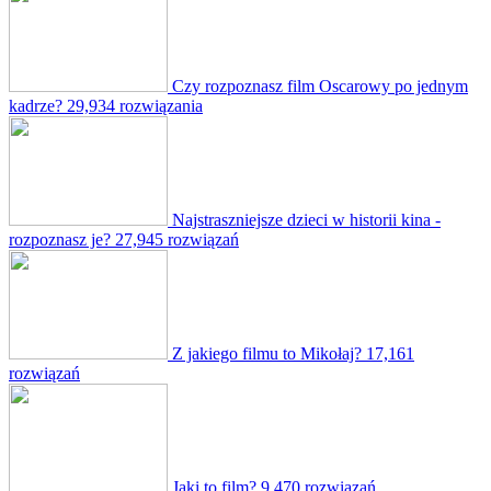
Czy rozpoznasz film Oscarowy po jednym
kadrze?
29,934 rozwiązania
Najstraszniejsze dzieci w historii kina -
rozpoznasz je?
27,945 rozwiązań
Z jakiego filmu to Mikołaj?
17,161
rozwiązań
Jaki to film?
9,470 rozwiązań