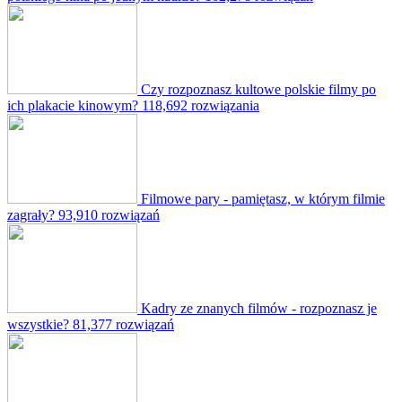
Czy rozpoznasz kultowe polskie filmy po
ich plakacie kinowym?
118,692 rozwiązania
Filmowe pary - pamiętasz, w którym filmie
zagrały?
93,910 rozwiązań
Kadry ze znanych filmów - rozpoznasz je
wszystkie?
81,377 rozwiązań