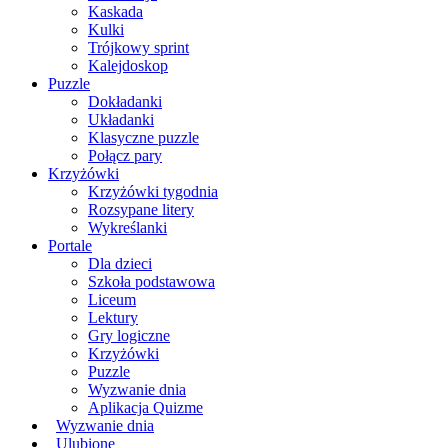
Kaskada
Kulki
Trójkowy sprint
Kalejdoskop
Puzzle
Dokładanki
Układanki
Klasyczne puzzle
Połącz pary
Krzyżówki
Krzyżówki tygodnia
Rozsypane litery
Wykreślanki
Portale
Dla dzieci
Szkoła podstawowa
Liceum
Lektury
Gry logiczne
Krzyżówki
Puzzle
Wyzwanie dnia
Aplikacja Quizme
Wyzwanie dnia
Ulubione