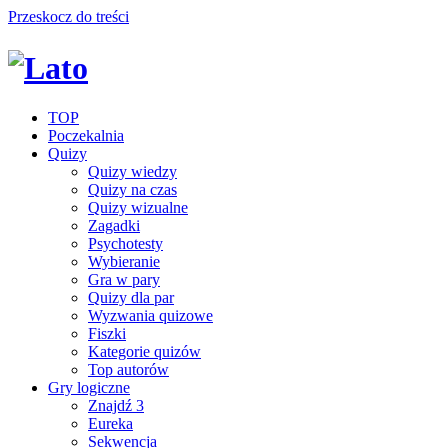
Przeskocz do treści
TOP
Poczekalnia
Quizy
Quizy wiedzy
Quizy na czas
Quizy wizualne
Zagadki
Psychotesty
Wybieranie
Gra w pary
Quizy dla par
Wyzwania quizowe
Fiszki
Kategorie quizów
Top autorów
Gry logiczne
Znajdź 3
Eureka
Sekwencja