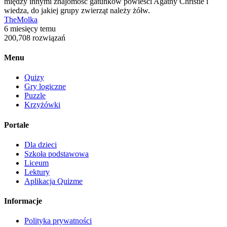
między innymi znajomość gatunków powieści Agathy Christie i
wiedza, do jakiej grupy zwierząt należy żółw.
TheMolka
6 miesięcy temu
200,708 rozwiązań
Menu
Quizy
Gry logiczne
Puzzle
Krzyżówki
Portale
Dla dzieci
Szkoła podstawowa
Liceum
Lektury
Aplikacja Quizme
Informacje
Polityka prywatności