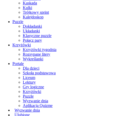
Kaskada
Kulki
Trójkowy sprint
Kalejdoskop
Puzzle
Dokładanki
Układanki
Klasyczne puzzle
Połącz pary
Krzyżówki
Krzyżówki tygodnia
Rozsypane litery
Wykreślanki
Portale
Dla dzieci
Szkoła podstawowa
Liceum
Lektury
Gry logiczne
Krzyżówki
Puzzle
Wyzwanie dnia
Aplikacja Quizme
Wyzwanie dnia
Ulubione