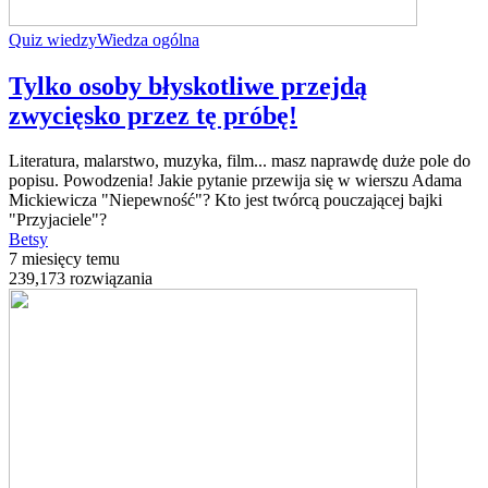
Quiz wiedzy
Wiedza ogólna
Tylko osoby błyskotliwe przejdą
zwycięsko przez tę próbę!
Literatura, malarstwo, muzyka, film... masz naprawdę duże pole do
popisu. Powodzenia! Jakie pytanie przewija się w wierszu Adama
Mickiewicza "Niepewność"? Kto jest twórcą pouczającej bajki
"Przyjaciele"?
Betsy
7 miesięcy temu
239,173 rozwiązania