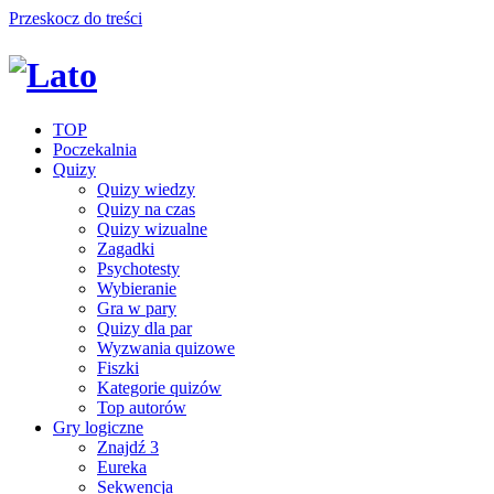
Przeskocz do treści
TOP
Poczekalnia
Quizy
Quizy wiedzy
Quizy na czas
Quizy wizualne
Zagadki
Psychotesty
Wybieranie
Gra w pary
Quizy dla par
Wyzwania quizowe
Fiszki
Kategorie quizów
Top autorów
Gry logiczne
Znajdź 3
Eureka
Sekwencja