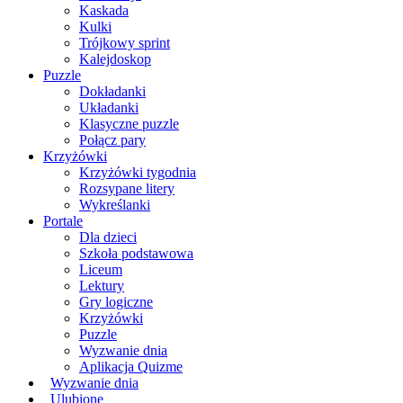
Kaskada
Kulki
Trójkowy sprint
Kalejdoskop
Puzzle
Dokładanki
Układanki
Klasyczne puzzle
Połącz pary
Krzyżówki
Krzyżówki tygodnia
Rozsypane litery
Wykreślanki
Portale
Dla dzieci
Szkoła podstawowa
Liceum
Lektury
Gry logiczne
Krzyżówki
Puzzle
Wyzwanie dnia
Aplikacja Quizme
Wyzwanie dnia
Ulubione