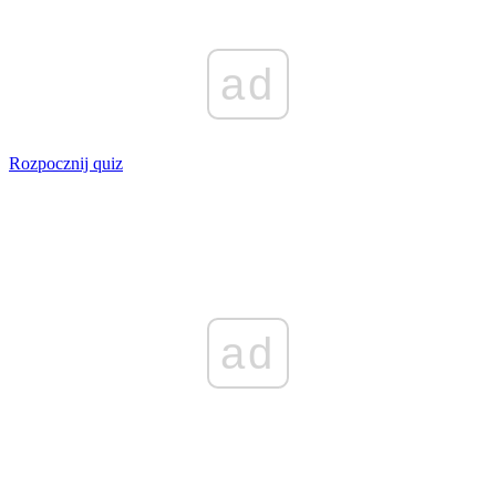
ad
Rozpocznij quiz
ad