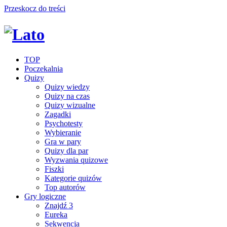
Przeskocz do treści
TOP
Poczekalnia
Quizy
Quizy wiedzy
Quizy na czas
Quizy wizualne
Zagadki
Psychotesty
Wybieranie
Gra w pary
Quizy dla par
Wyzwania quizowe
Fiszki
Kategorie quizów
Top autorów
Gry logiczne
Znajdź 3
Eureka
Sekwencja