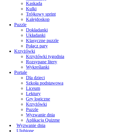
Kaskada
Kulki
Trójkowy sprint
Kalejdoskop
Puzzle
Dokładanki
Układanki
Klasyczne puzzle
Połącz pary
Krzyżówki
Krzyżówki tygodnia
Rozsypane litery
Wykreślanki
Portale
Dla dzieci
Szkoła podstawowa
Liceum
Lektury
Gry logiczne
Krzyżówki
Puzzle
Wyzwanie dnia
Aplikacja Quizme
Wyzwanie dnia
Ulubione