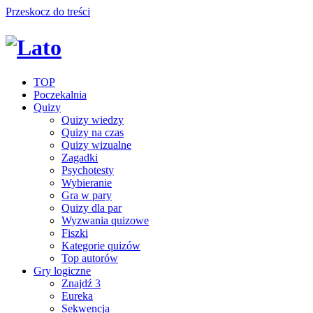
Przeskocz do treści
TOP
Poczekalnia
Quizy
Quizy wiedzy
Quizy na czas
Quizy wizualne
Zagadki
Psychotesty
Wybieranie
Gra w pary
Quizy dla par
Wyzwania quizowe
Fiszki
Kategorie quizów
Top autorów
Gry logiczne
Znajdź 3
Eureka
Sekwencja