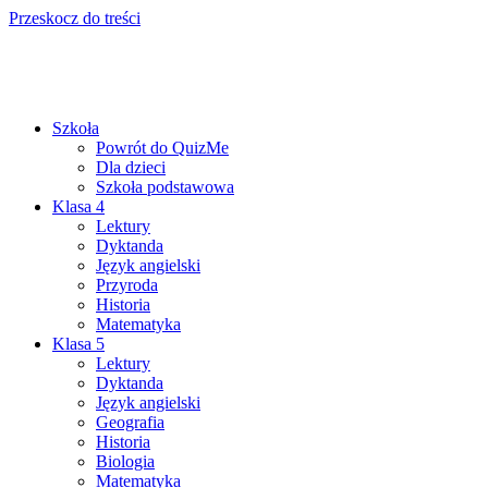
Przeskocz do treści
Szkoła
Powrót do QuizMe
Dla dzieci
Szkoła podstawowa
Klasa 4
Lektury
Dyktanda
Język angielski
Przyroda
Historia
Matematyka
Klasa 5
Lektury
Dyktanda
Język angielski
Geografia
Historia
Biologia
Matematyka