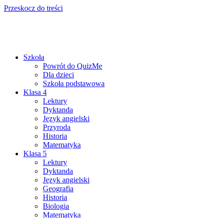
Przeskocz do treści
Szkoła
Powrót do QuizMe
Dla dzieci
Szkoła podstawowa
Klasa 4
Lektury
Dyktanda
Język angielski
Przyroda
Historia
Matematyka
Klasa 5
Lektury
Dyktanda
Język angielski
Geografia
Historia
Biologia
Matematyka