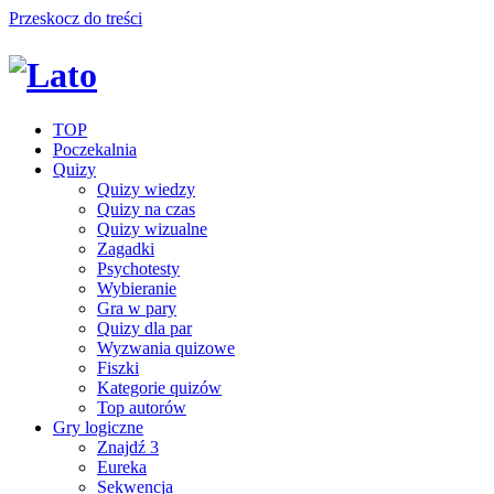
Przeskocz do treści
TOP
Poczekalnia
Quizy
Quizy wiedzy
Quizy na czas
Quizy wizualne
Zagadki
Psychotesty
Wybieranie
Gra w pary
Quizy dla par
Wyzwania quizowe
Fiszki
Kategorie quizów
Top autorów
Gry logiczne
Znajdź 3
Eureka
Sekwencja