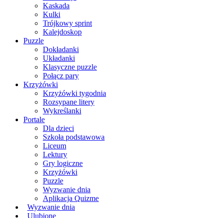
Kaskada
Kulki
Trójkowy sprint
Kalejdoskop
Puzzle
Dokładanki
Układanki
Klasyczne puzzle
Połącz pary
Krzyżówki
Krzyżówki tygodnia
Rozsypane litery
Wykreślanki
Portale
Dla dzieci
Szkoła podstawowa
Liceum
Lektury
Gry logiczne
Krzyżówki
Puzzle
Wyzwanie dnia
Aplikacja Quizme
Wyzwanie dnia
Ulubione