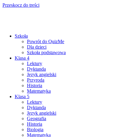
Przeskocz do treści
Szkoła
Powrót do QuizMe
Dla dzieci
Szkoła podstawowa
Klasa 4
Lektury
Dyktanda
Język angielski
Przyroda
Historia
Matematyka
Klasa 5
Lektury
Dyktanda
Język angielski
Geografia
Historia
Biologia
Matematyka