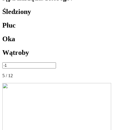
Śledziony
Płuc
Oka
Wątroby
5 / 12