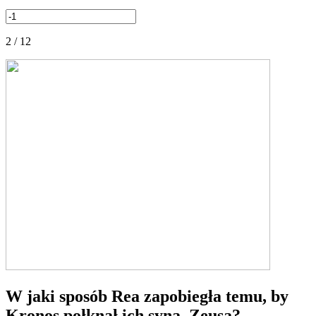
2 / 12
W jaki sposób Rea zapobiegła temu, by
Kronos połknął ich syna, Zeusa?