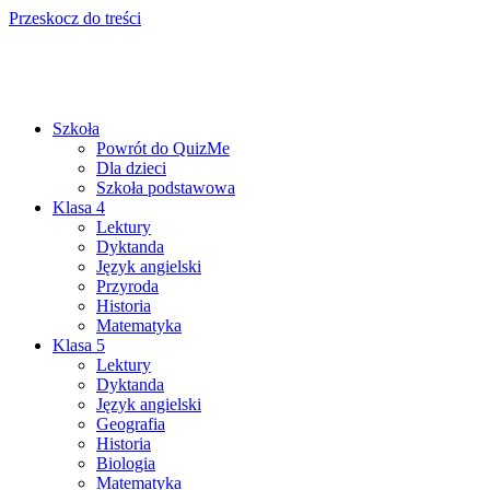
Przeskocz do treści
Szkoła
Powrót do QuizMe
Dla dzieci
Szkoła podstawowa
Klasa 4
Lektury
Dyktanda
Język angielski
Przyroda
Historia
Matematyka
Klasa 5
Lektury
Dyktanda
Język angielski
Geografia
Historia
Biologia
Matematyka