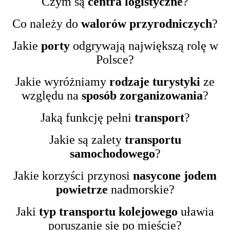
Czym są
centra logistyczne
?
Co należy do
walorów przyrodniczych
?
Jakie
porty
odgrywają największą rolę w
Polsce?
Jakie wyróżniamy
rodzaje turystyki
ze
względu na
sposób zorganizowania
?
Jaką funkcję pełni
transport
?
Jakie są zalety
transportu
samochodowego
?
Jakie korzyści przynosi
nasycone jodem
powietrze
nadmorskie?
Jaki
typ transportu kolejowego
uławia
poruszanie się po mieście?