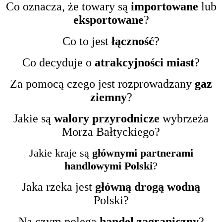
Co oznacza, że towary są
importowane
lub
eksportowane
?
Co to jest
łączność
?
Co decyduje o
atrakcyjności miast
?
Za pomocą czego jest rozprowadzany
gaz
ziemny
?
Jakie są
walory przyrodnicze
wybrzeża
Morza Bałtyckiego?
Jakie kraje są
głównymi partnerami
handlowymi Polski
?
Jaka rzeka jest
główną drogą wodną
Polski?
Na czym polega
handel zagraniczny
?