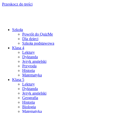
Przeskocz do treści
Szkoła
Powrót do QuizMe
Dla dzieci
Szkoła podstawowa
Klasa 4
Lektury
Dyktanda
Język angielski
Przyroda
Historia
Matematyka
Klasa 5
Lektury
Dyktanda
Język angielski
Geografia
Historia
Biologia
Matematyka