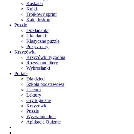
Kaskada
Kulki
Trójkowy sprint
Kalejdoskop
Puzzle
Dokładanki
Układanki
Klasyczne puzzle
Połącz pary
Krzyżówki
Krzyżówki tygodnia
Rozsypane litery
Wykreślanki
Portale
Dla dzieci
Szkoła podstawowa
Liceum
Lektury
Gry logiczne
Krzyżówki
Puzzle
Wyzwanie dnia
Aplikacja Quizme