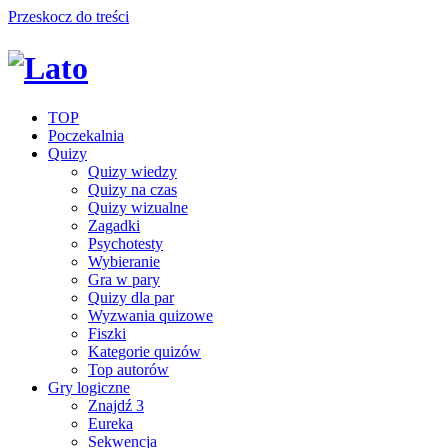
Przeskocz do treści
TOP
Poczekalnia
Quizy
Quizy wiedzy
Quizy na czas
Quizy wizualne
Zagadki
Psychotesty
Wybieranie
Gra w pary
Quizy dla par
Wyzwania quizowe
Fiszki
Kategorie quizów
Top autorów
Gry logiczne
Znajdź 3
Eureka
Sekwencja