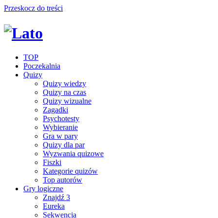
Przeskocz do treści
TOP
Poczekalnia
Quizy
Quizy wiedzy
Quizy na czas
Quizy wizualne
Zagadki
Psychotesty
Wybieranie
Gra w pary
Quizy dla par
Wyzwania quizowe
Fiszki
Kategorie quizów
Top autorów
Gry logiczne
Znajdź 3
Eureka
Sekwencja