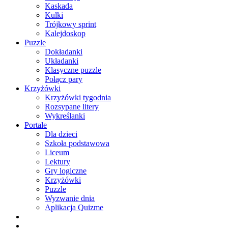
Kaskada
Kulki
Trójkowy sprint
Kalejdoskop
Puzzle
Dokładanki
Układanki
Klasyczne puzzle
Połącz pary
Krzyżówki
Krzyżówki tygodnia
Rozsypane litery
Wykreślanki
Portale
Dla dzieci
Szkoła podstawowa
Liceum
Lektury
Gry logiczne
Krzyżówki
Puzzle
Wyzwanie dnia
Aplikacja Quizme