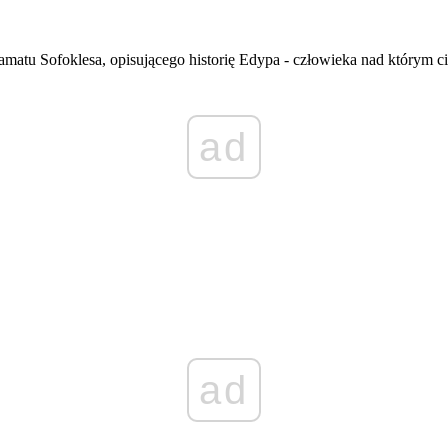
ramatu Sofoklesa, opisującego historię Edypa - człowieka nad którym cią
ad
ad