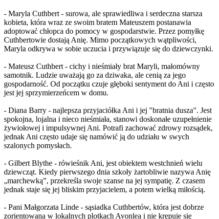
- Maryla Cuthbert - surowa, ale sprawiedliwa i serdeczna starsza
kobieta, która wraz ze swoim bratem Mateuszem postanawia
adoptować chłopca do pomocy w gospodarstwie. Przez pomyłkę
Cuthbertowie dostają Anię. Mimo początkowych wątpliwości,
Maryla odkrywa w sobie uczucia i przywiązuje się do dziewczynki.
- Mateusz Cuthbert - cichy i nieśmiały brat Maryli, małomówny
samotnik. Ludzie uważają go za dziwaka, ale cenią za jego
gospodarność. Od początku czuje głęboki sentyment do Ani i często
jest jej sprzymierzeńcem w domu.
- Diana Barry - najlepsza przyjaciółka Ani i jej "bratnia dusza". Jest
spokojna, lojalna i nieco nieśmiała, stanowi doskonałe uzupełnienie
żywiołowej i impulsywnej Ani. Potrafi zachować zdrowy rozsądek,
jednak Ani często udaje się namówić ją do udziału w swych
szalonych pomysłach.
- Gilbert Blythe - rówieśnik Ani, jest obiektem westchnień wielu
dziewcząt. Kiedy pierwszego dnia szkoły żartobliwie nazywa Anię
„marchewką”, przekreśla swoje szanse na jej sympatię. Z czasem
jednak staje się jej bliskim przyjacielem, a potem wielką miłością.
- Pani Małgorzata Linde - sąsiadka Cuthbertów, która jest dobrze
zorientowana w lokalnych plotkach Avonlea i nie krępuje się