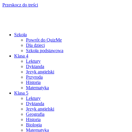
Przeskocz do treści
Szkoła
Powrót do QuizMe
Dla dzieci
Szkoła podstawowa
Klasa 4
Lektury
Dyktanda
Język angielski
Przyroda
Historia
Matematyka
Klasa 5
Lektury
Dyktanda
Język angielski
Geografia
Historia
Biologia
Matematyka