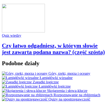
Quiz wiedzy
Czy łatwo odgadniesz, w którym słowie
jest zawarta podana nazwa? (część szósta)
Podobne działy
Góry, rzeki, morza i oceany
Łamigłówki wizualne
Zagadki logiczne
Łamigłówki logiczne
Skojarzenia i słowa-klucze
Rozpoznawanie na zbliżeniach
Quizy na spostrzegawczość