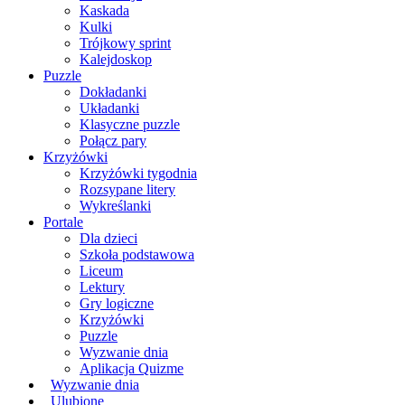
Kaskada
Kulki
Trójkowy sprint
Kalejdoskop
Puzzle
Dokładanki
Układanki
Klasyczne puzzle
Połącz pary
Krzyżówki
Krzyżówki tygodnia
Rozsypane litery
Wykreślanki
Portale
Dla dzieci
Szkoła podstawowa
Liceum
Lektury
Gry logiczne
Krzyżówki
Puzzle
Wyzwanie dnia
Aplikacja Quizme
Wyzwanie dnia
Ulubione