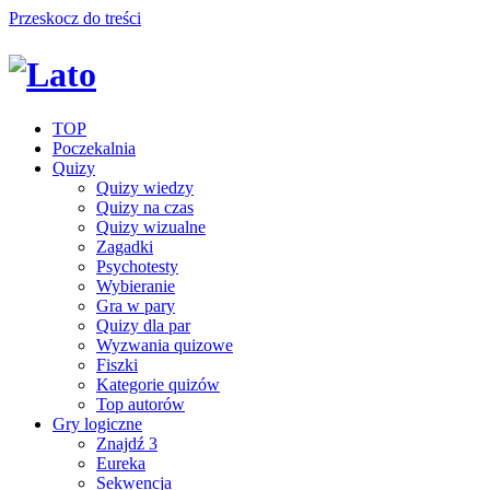
Przeskocz do treści
TOP
Poczekalnia
Quizy
Quizy wiedzy
Quizy na czas
Quizy wizualne
Zagadki
Psychotesty
Wybieranie
Gra w pary
Quizy dla par
Wyzwania quizowe
Fiszki
Kategorie quizów
Top autorów
Gry logiczne
Znajdź 3
Eureka
Sekwencja