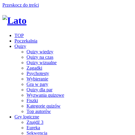
Przeskocz do treści
TOP
Poczekalnia
Quizy
Quizy wiedzy
Quizy na czas
Quizy wizualne
Zagadki
Psychotesty
Wybieranie
Gra w pary
Quizy dla par
Wyzwania quizowe
Fiszki
Kategorie quizów
Top autorów
Gry logiczne
Znajdź 3
Eureka
Sekwencja