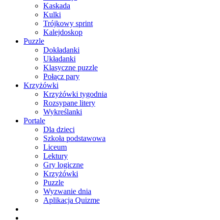
Kaskada
Kulki
Trójkowy sprint
Kalejdoskop
Puzzle
Dokładanki
Układanki
Klasyczne puzzle
Połącz pary
Krzyżówki
Krzyżówki tygodnia
Rozsypane litery
Wykreślanki
Portale
Dla dzieci
Szkoła podstawowa
Liceum
Lektury
Gry logiczne
Krzyżówki
Puzzle
Wyzwanie dnia
Aplikacja Quizme